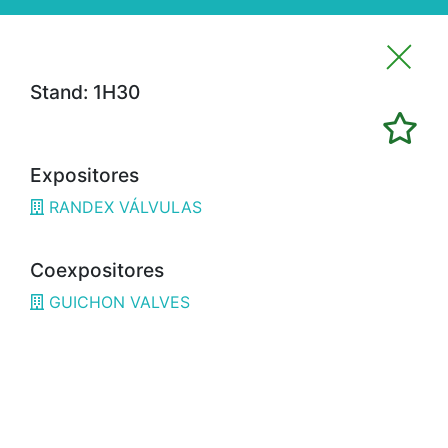
Stand: 1H30
Imprimir favoritos
Expositores
Expositores
RANDEX VÁLVULAS
3H02
ALFRAN
3E02
CÁMARA BILBAO / CHAMBER OF
Coexpositores
COMMERCE
GUICHON VALVES
1G18
OPTIMISTIC
3B08
3D SYSTEMS
3A19
3DWORLD